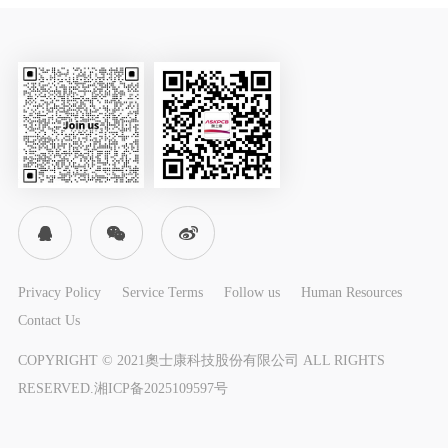
Privacy Policy
Service Terms
Follow us
Human Resources
Contact Us
COPYRIGHT © 2021奧士康科技股份有限公司 ALL RIGHTS
RESERVED.
湘ICP备2025109597号